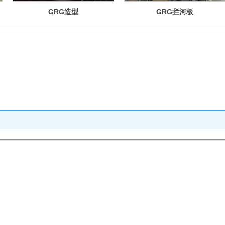
GRG造型
GRG拦河板
业最具影响力品牌 -- 创造价格·追求卓越