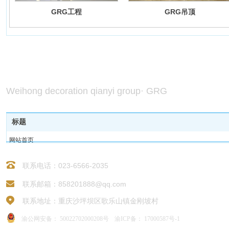
GRG工程
GRG吊顶
伟宏装饰《千艺·GRG》
打造行
Weihong decoration qianyi group· GRG
标题
网站首页
核心产品
应用案例
联系电话：023-6566-2035
新闻资讯
联系邮箱：858201888@qq.com
联系我们
联系地址：
重庆沙坪坝区歌乐山镇金刚坡村
渝公
网
安
备： 50022702000208号
渝ICP备： 17000587号-1