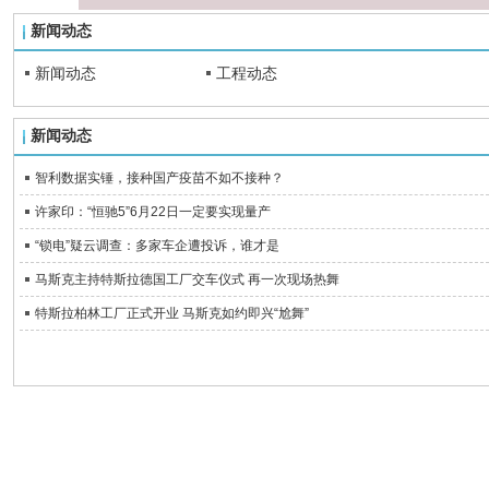
新闻动态
新闻动态
工程动态
新闻动态
智利数据实锤，接种国产疫苗不如不接种？
许家印：“恒驰5”6月22日一定要实现量产
“锁电”疑云调查：多家车企遭投诉，谁才是
马斯克主持特斯拉德国工厂交车仪式 再一次现场热舞
特斯拉柏林工厂正式开业 马斯克如约即兴“尬舞”