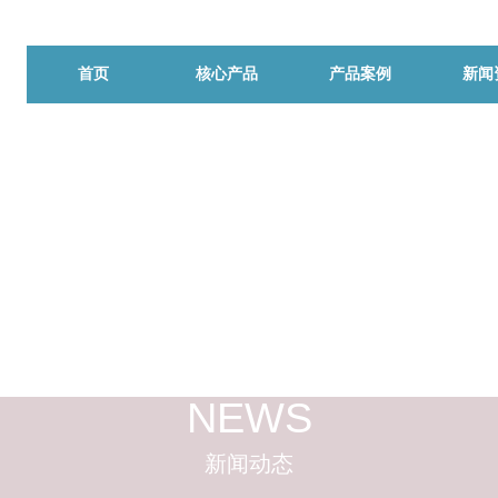
首页
核心产品
产品案例
新闻
NEWS
新闻动态