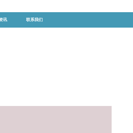
资讯
联系我们