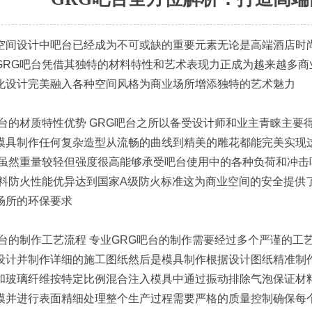
空间设计中吧台已经成为不可或缺的重要元素无论是高端酒店时
GRG吧台凭借其独特的材料特性和艺术表现力正成为越来越多商
化设计完美融入各种空间风格为商业场所增添独特的艺术魅力
吧台的材质特性优势 GRG吧台之所以备受设计师和业主青睐主要
模具制作任何复杂造型从流畅的曲线到精美的雕花都能完美实现
料虽然重量较轻但强度很高能够承受吧台使用中的各种负荷和冲
材料防火性能优异达到国家A级防火标准这为商业空间的安全提供
场所的环保要求
吧台的制作工艺流程 专业GRG吧台的制作需要经过多个严谨的
设计并制作详细的施工图纸然后是模具制作根据设计图纸精准制
和玻璃纤维按特定比例混合注入模具中通过振动排除气泡保证材
lly 脱模并进行表面精细处理整个生产过程需要严格的质量控制确