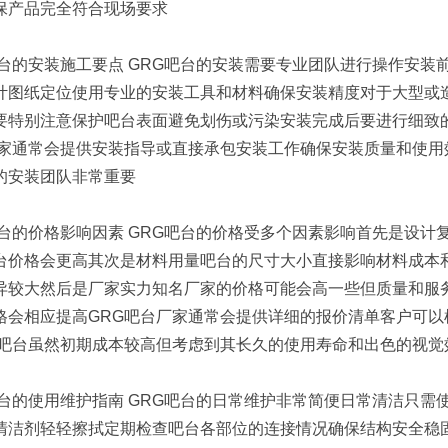
保产品完全符合现场要求
吧台的安装施工要点 GRG吧台的安装需要专业团队进行操作安
计图纸定位使用专业的安装工具和材料确保安装精度对于大型或
要特别注意保护吧台表面避免划伤或污染安装完成后要进行细致
厂家通常会提供安装指导或直接承包安装工作确保安装质量和使
的安装团队非常重要
吧台的价格影响因素 GRG吧台的价格受多个因素影响首先是设
台价格会更高其次是材料用量吧台的尺寸大小直接影响材料成本
异较大然后是厂家实力知名厂家的价格可能会高一些但质量和服
格会相应提高GRG吧台厂家通常会提供详细的报价清单客户可
G吧台虽然初期成本较高但考虑到其长久的使用寿命和出色的视觉
吧台的使用维护指南 GRG吧台的日常维护非常简便日常清洁只
清洁剂轻轻擦拭定期检查吧台各部位的连接情况确保结构安全稳