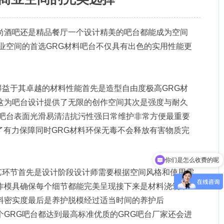
尚酒吧还是精品餐厅一个设计精美的吧台都能成为空间
业空间的首选GRG材料吧台不仅具有出色的实用性能更
得益于其卓越的材料性能首先是造型自由度极高GRG材
这为吧台设计提供了无限的创作空间其次是强度与耐久
击吧台表面光滑易清洁抗污性强日常维护非常方便最重要
了有力保障同时GRG材料环保无毒不会释放有害物质完
你们是怎么收费的呢
现在有优惠活动吗
工艺环节首先是设计阶段设计师需要根据空间风格和使用需
作模具确保每个细节都能完美呈现接下来是材料浇筑采
料密实度最后是养护脱模经过适当时间的养护后
保每个GRG吧台都达到最高标准优质的GRG吧台厂家还会进