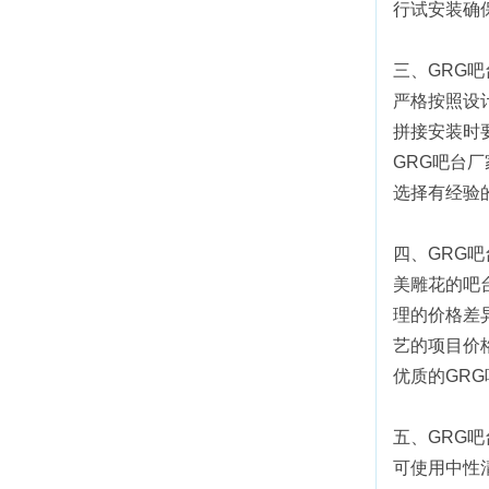
行试安装确
三、GRG
严格按照设
拼接安装时
GRG吧台
选择有经验
四、GRG
美雕花的吧
理的价格差
艺的项目价
优质的GR
五、GRG
可使用中性