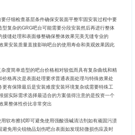
装前要仔细检查基层条件确保安装面平整牢固安装过程中要
造型复杂的GRG吧台可能需要分段安装然后再进行整体
的接缝处理和表面修整确保整体效果完美无缝专业的
用效果安装质量直接影响吧台的使用寿命和美观效果因此
计复杂度简单造型的吧台价格相对较低而具有复杂曲线和精
和价格再次是表面处理要求普通表面处理与特殊效果处
务更有保障最后是安装难度安装环境复杂或需要特殊工
以根据实际需求选择最适合的方案值得注意的是投资一个
效果整体性价比非常突出
需使用软布擦拭即可避免使用强酸强碱清洁剂如有顽固污渍
固避免用尖锐物品划伤吧台表面如发现轻微损伤应及时